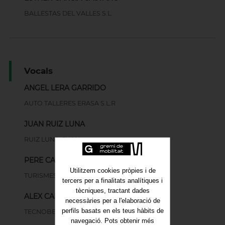
BALLESTAS DEL VALLES S.L.
Vocals
ANGEL LERA GARRIDO
AUTO TALLERES ERASA S.L.R
JUAN RUIZ LUNA
RUIZ LUNA, JUAN
PERE CABA GALINSOGA
Utilitzem cookies pròpies i de
TURISMES VALLES S.A
tercers per a finalitats analítiques i
tècniques, tractant dades
ALEX CAMPOS MARTI
necessàries per a l'elaboració de
perfils basats en els teus hàbits de
TECNOBEE INNOVACIÓN Y SERVICIO SL
navegació. Pots obtenir més