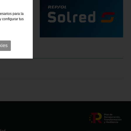
o te ofrece
cesarios para la
 configurar tus
kies
idad