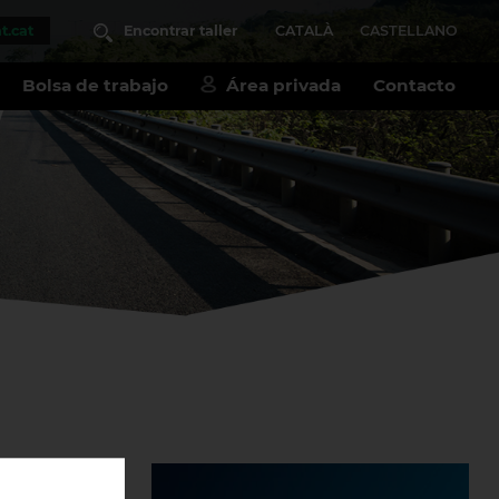
t.cat
Encontrar taller
CATALÀ
CASTELLANO
Bolsa de trabajo
Área privada
Contacto