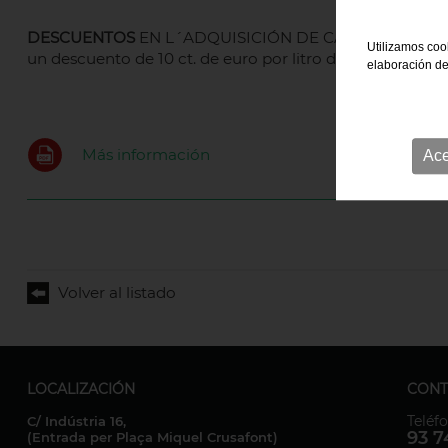
DESCUENTOS
EN L´ADQUISICIÓN DE CARBURANTE 
Utilizamos cook
un descuento de 10 ct. de euro por litro de carburante
elaboración de
Más información
Ace
Volver al listado
LOCALIZACIÓN
CONT
Teléf
C/ Indústria 16,
93 7
(Entrada per Plaça Miquel Crusafont)