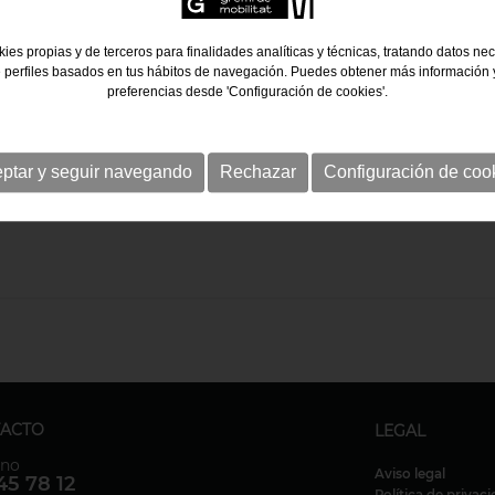
CON
SOLRED
Como empresa asociada, el Centro metalúrgic
ies propias y de terceros para finalidades analíticas y técnicas, tratando datos ne
 con SOLRED.
 perfiles basados en tus hábitos de navegación. Puedes obtener más información y
preferencias desde 'Configuración de cookies'.
ptar y seguir navegando
Rechazar
Configuración de coo
ACTO
LEGAL
ono
Aviso legal
45 78 12
Política de privac