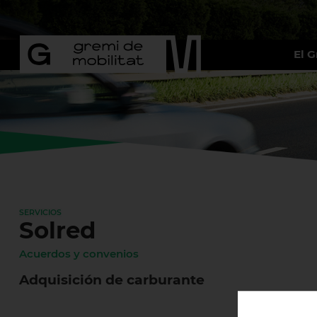
El 
SERVICIOS
Solred
Acuerdos y convenios
Adquisición de carburante