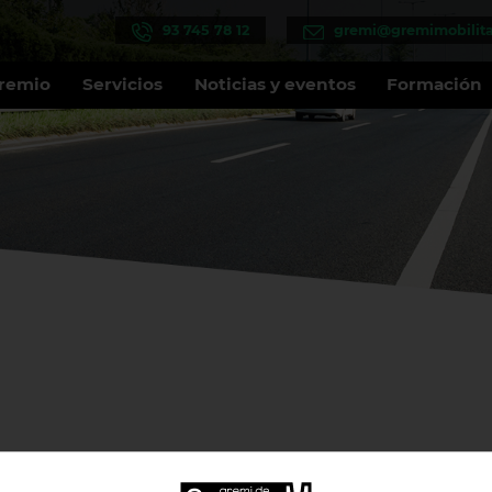
93 745 78 12
gremi@gremimobilita
Gremio
Servicios
Noticias y eventos
Formación