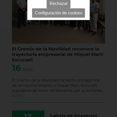
Rechazar
Configuración de cookies
El Gremio de la Movilidad reconoce la
trayectoria empresarial de Miquel Martí
Escursell
16
JULIO
El Gremio de la Movilidad ha hecho entrega hoy
de un reconocimiento a Miquel Martí Escursell,
presidente de honor de Moventia, por su brillante...
[+info]
Galeria de imagenes